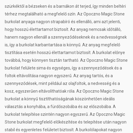
szürkéktől a bézseken és a barnákon át terjed, így minden beltéri
térhez megtalálható a megfelelő szín. Az Opoczno Magic Stone
burkolat anyaga nagyon strapabíró és ellenálló, ami azt jelenti,
hogy hosszú élettartamot biztosít. Az anyag nemcsak időtálló,
hanem nagyon ellenáll a szennyeződéseknek és a nedvességnek
is, így a burkolat karbantartása is könnyű. Az anyag megfelelő
tisztítása esetén hosszú élettartamot biztosít. A burkolat előnye
továbbá, hogy könnyen tisztán tartható. Az Opoczno Magic Stone
burkolat felülete sima és egységes, így a szennyeződések és a
foltok eltávolítása nagyon egyszerű. Az anyag tartós, és a
szennyeződések, mint például az olajfoltok, a nedvesség és a
kosz, egyszerűen eltávolíthatóak róla. Az Opoczno Magic Stone
burkolat a könnyű tisztíthatóságának köszönhetően ideális
választás a konyhába, a fürdőszobába és az előszobába. A
burkolat telepítése szintén nagyon egyszerű. Az Opoczno Magic
Stone burkolat megfelelő előkészítése és telepítése után nagyon
stabil és egyenletes felületet biztosít. A burkolólapokat nagyon