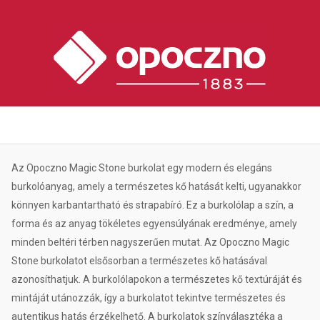
Az Opoczno Magic Stone burkolat egy modern és elegáns
burkolóanyag, amely a természetes kő hatását kelti, ugyanakkor
könnyen karbantartható és strapabíró. Ez a burkolólap a szín, a
forma és az anyag tökéletes egyensúlyának eredménye, amely
minden beltéri térben nagyszerűen mutat. Az Opoczno Magic
Stone burkolatot elsősorban a természetes kő hatásával
azonosíthatjuk. A burkolólapokon a természetes kő textúráját és
mintáját utánozzák, így a burkolatot tekintve természetes és
autentikus hatás érzékelhető. A burkolatok színválasztéka a